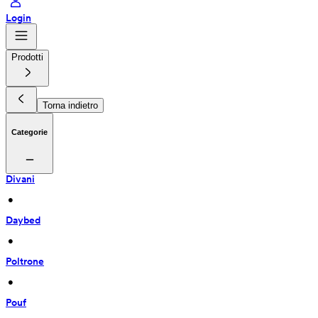
Login
Prodotti
Torna indietro
Categorie
Divani
 • 
Daybed
 • 
Poltrone
 • 
Pouf