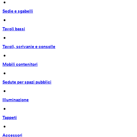
 • 
Sedie e sgabelli
 • 
Tavoli bassi
 • 
Tavoli, scrivanie e consolle
 • 
Mobili contenitori
 • 
Sedute per spazi pubblici
 • 
Illuminazione
 • 
Tappeti
 • 
Accessori