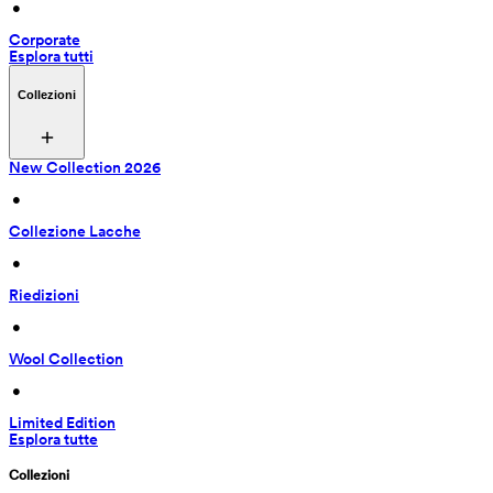
 • 
Corporate
Esplora tutti
Collezioni
New Collection 2026
 • 
Collezione Lacche
 • 
Riedizioni
 • 
Wool Collection
 • 
Limited Edition
Esplora tutte
Collezioni