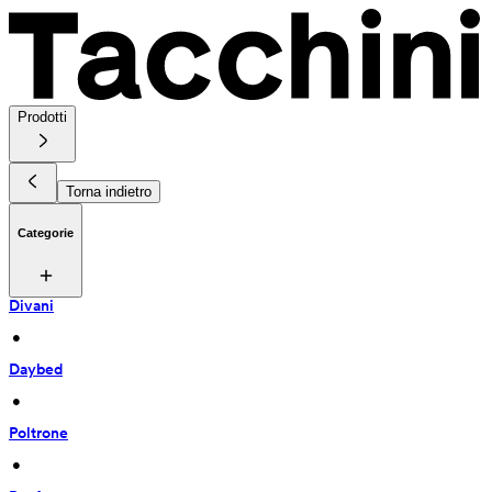
Prodotti
Torna indietro
Categorie
Divani
 • 
Daybed
 • 
Poltrone
 • 