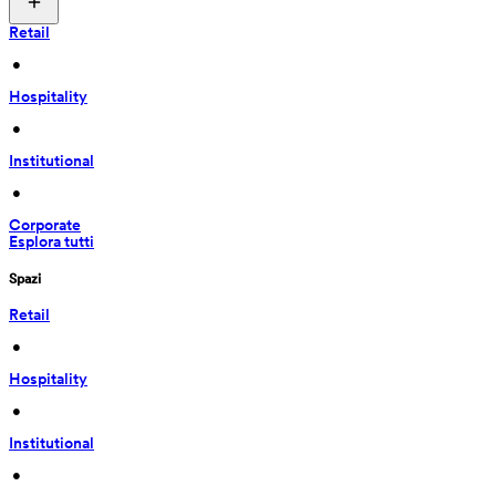
Retail
 • 
Hospitality
 • 
Institutional
 • 
Corporate
Esplora tutti
Spazi
Retail
 • 
Hospitality
 • 
Institutional
 • 