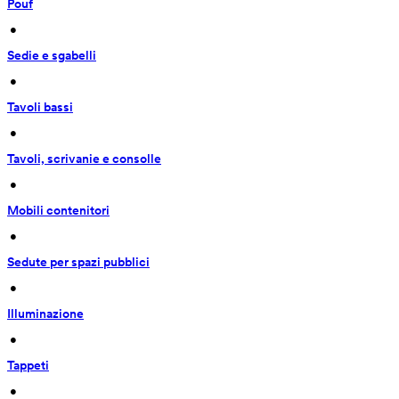
Pouf
 • 
Sedie e sgabelli
 • 
Tavoli bassi
 • 
Tavoli, scrivanie e consolle
 • 
Mobili contenitori
 • 
Sedute per spazi pubblici
 • 
Illuminazione
 • 
Tappeti
 • 