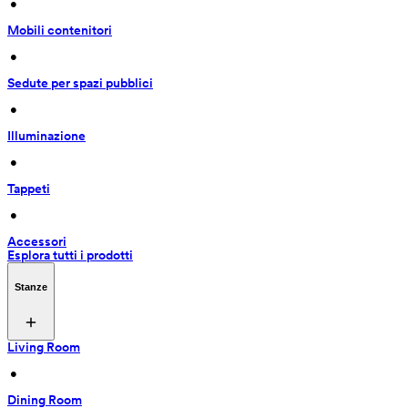
 • 
Mobili contenitori
 • 
Sedute per spazi pubblici
 • 
Illuminazione
 • 
Tappeti
 • 
Accessori
Esplora tutti i prodotti
Stanze
Living Room
 • 
Dining Room