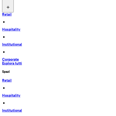
Retail
 • 
Hospitality
 • 
Institutional
 • 
Corporate
Esplora tutti
Spazi
Retail
 • 
Hospitality
 • 
Institutional