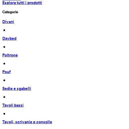
Esplora tutti i prodotti
Categorie
Divani
 • 
Daybed
 • 
Poltrone
 • 
Pouf
 • 
Sedie e sgabelli
 • 
Tavoli bassi
 • 
Tavoli, scrivanie e consolle