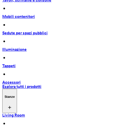
Tavoli, scrivanie e consolle
 • 
Mobili contenitori
 • 
Sedute per spazi pubblici
 • 
Illuminazione
 • 
Tappeti
 • 
Accessori
Esplora tutti i prodotti
Stanze
Living Room
 • 