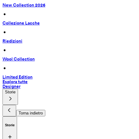
New Collection 2026
 • 
Collezione Lacche
 • 
Riedizioni
 • 
Wool Collection
 • 
Limited Edition
Esplora tutte
Designer
Storie
Torna indietro
Storie