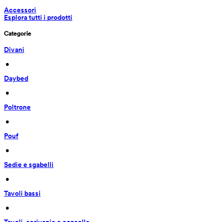
Accessori
Esplora tutti i prodotti
Categorie
Divani
 • 
Daybed
 • 
Poltrone
 • 
Pouf
 • 
Sedie e sgabelli
 • 
Tavoli bassi
 • 