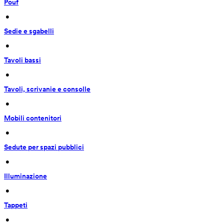
Pouf
 • 
Sedie e sgabelli
 • 
Tavoli bassi
 • 
Tavoli, scrivanie e consolle
 • 
Mobili contenitori
 • 
Sedute per spazi pubblici
 • 
Illuminazione
 • 
Tappeti
 • 