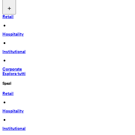
Retail
 • 
Hospitality
 • 
Institutional
 • 
Corporate
Esplora tutti
Spazi
Retail
 • 
Hospitality
 • 
Institutional