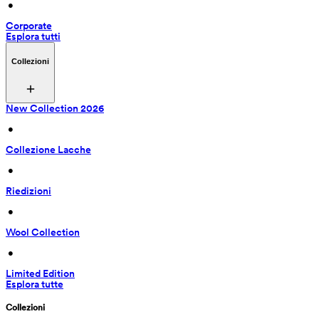
 • 
Corporate
Esplora tutti
Collezioni
New Collection 2026
 • 
Collezione Lacche
 • 
Riedizioni
 • 
Wool Collection
 • 
Limited Edition
Esplora tutte
Collezioni