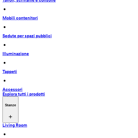
Tavoli, scrivanie e consolle
 • 
Mobili contenitori
 • 
Sedute per spazi pubblici
 • 
Illuminazione
 • 
Tappeti
 • 
Accessori
Esplora tutti i prodotti
Stanze
Living Room
 • 