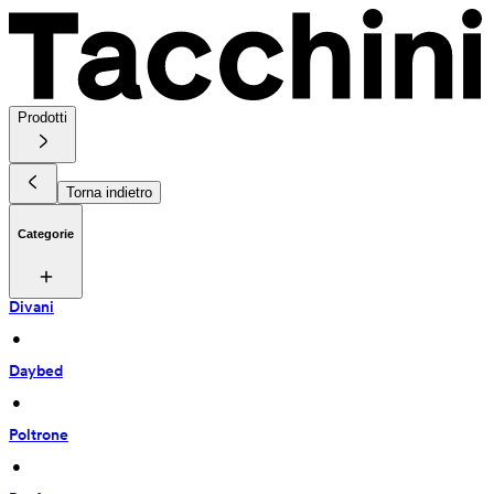
Prodotti
Torna indietro
Categorie
Divani
 • 
Daybed
 • 
Poltrone
 • 