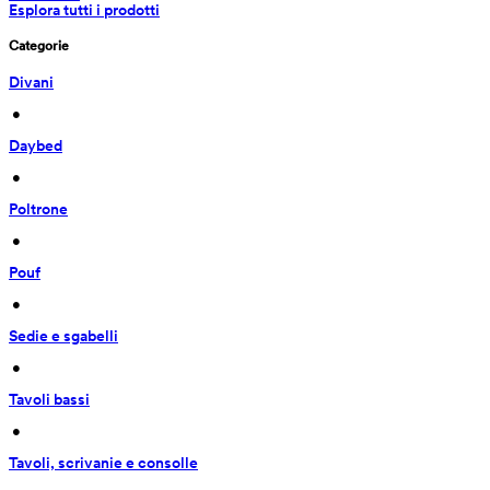
Esplora tutti i prodotti
Categorie
Divani
 • 
Daybed
 • 
Poltrone
 • 
Pouf
 • 
Sedie e sgabelli
 • 
Tavoli bassi
 • 
Tavoli, scrivanie e consolle