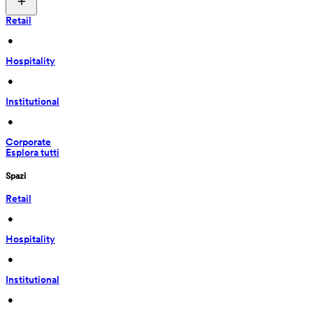
Retail
 • 
Hospitality
 • 
Institutional
 • 
Corporate
Esplora tutti
Spazi
Retail
 • 
Hospitality
 • 
Institutional
 • 