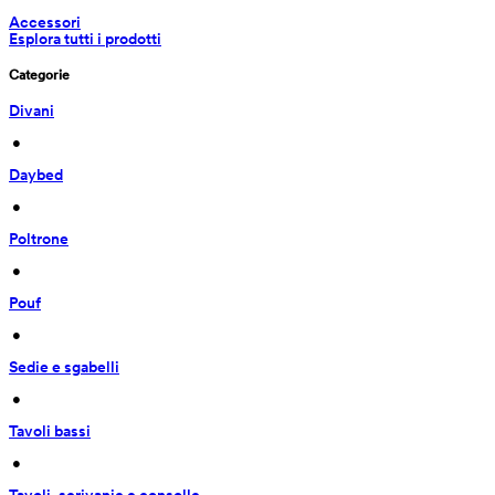
Accessori
Esplora tutti i prodotti
Categorie
Divani
 • 
Daybed
 • 
Poltrone
 • 
Pouf
 • 
Sedie e sgabelli
 • 
Tavoli bassi
 • 