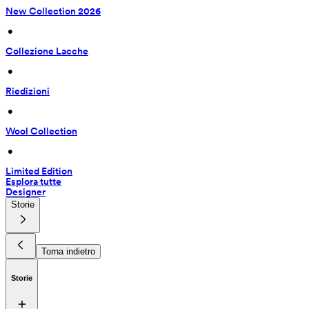
New Collection 2026
 • 
Collezione Lacche
 • 
Riedizioni
 • 
Wool Collection
 • 
Limited Edition
Esplora tutte
Designer
Storie
Torna indietro
Storie