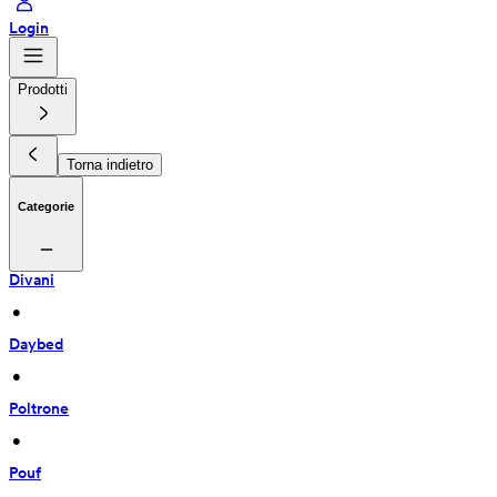
Login
Prodotti
Torna indietro
Categorie
Divani
 • 
Daybed
 • 
Poltrone
 • 
Pouf