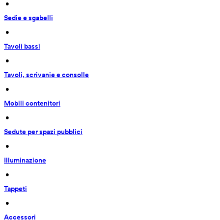
 • 
Sedie e sgabelli
 • 
Tavoli bassi
 • 
Tavoli, scrivanie e consolle
 • 
Mobili contenitori
 • 
Sedute per spazi pubblici
 • 
Illuminazione
 • 
Tappeti
 • 
Accessori