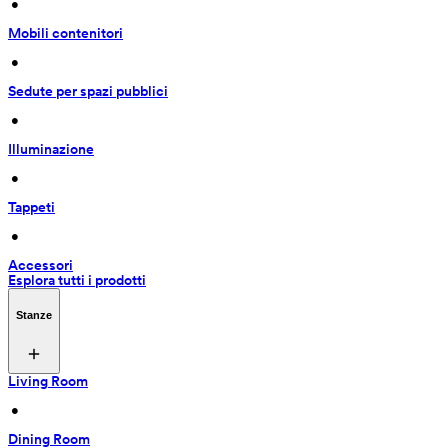
 • 
Mobili contenitori
 • 
Sedute per spazi pubblici
 • 
Illuminazione
 • 
Tappeti
 • 
Accessori
Esplora tutti i prodotti
Stanze
Living Room
 • 
Dining Room