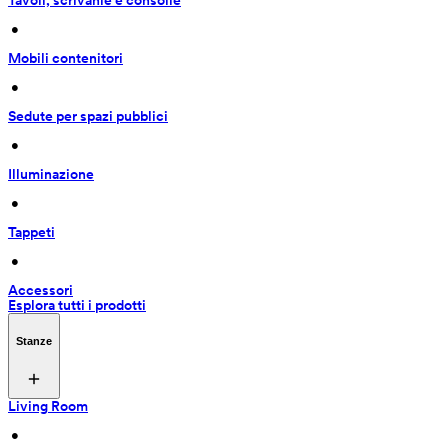
Tavoli, scrivanie e consolle
 • 
Mobili contenitori
 • 
Sedute per spazi pubblici
 • 
Illuminazione
 • 
Tappeti
 • 
Accessori
Esplora tutti i prodotti
Stanze
Living Room
 • 