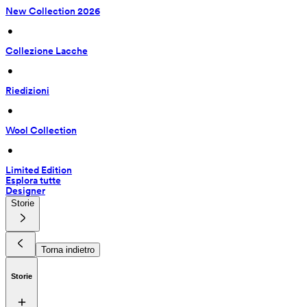
New Collection 2026
 • 
Collezione Lacche
 • 
Riedizioni
 • 
Wool Collection
 • 
Limited Edition
Esplora tutte
Designer
Storie
Torna indietro
Storie