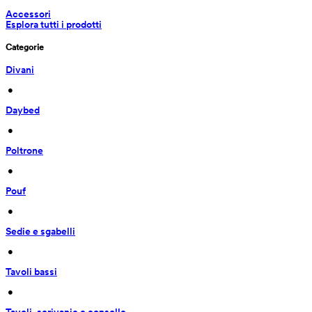
Accessori
Esplora tutti i prodotti
Categorie
Divani
 • 
Daybed
 • 
Poltrone
 • 
Pouf
 • 
Sedie e sgabelli
 • 
Tavoli bassi
 • 