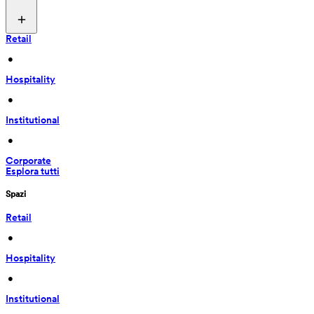
Retail
 • 
Hospitality
 • 
Institutional
 • 
Corporate
Esplora tutti
Spazi
Retail
 • 
Hospitality
 • 
Institutional