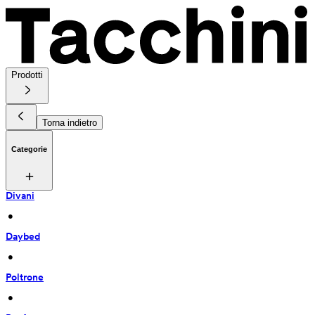
Prodotti
Torna indietro
Categorie
Divani
 • 
Daybed
 • 
Poltrone
 • 