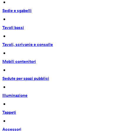
 • 
Sedie e sgabelli
 • 
Tavoli bassi
 • 
Tavoli, scrivanie e consolle
 • 
Mobili contenitori
 • 
Sedute per spazi pubblici
 • 
Illuminazione
 • 
Tappeti
 • 
Accessori