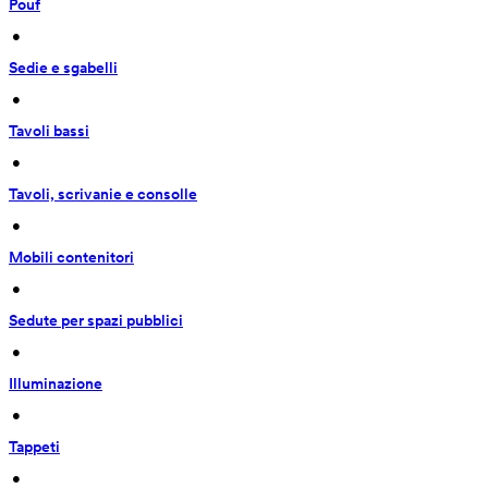
Pouf
 • 
Sedie e sgabelli
 • 
Tavoli bassi
 • 
Tavoli, scrivanie e consolle
 • 
Mobili contenitori
 • 
Sedute per spazi pubblici
 • 
Illuminazione
 • 
Tappeti
 • 