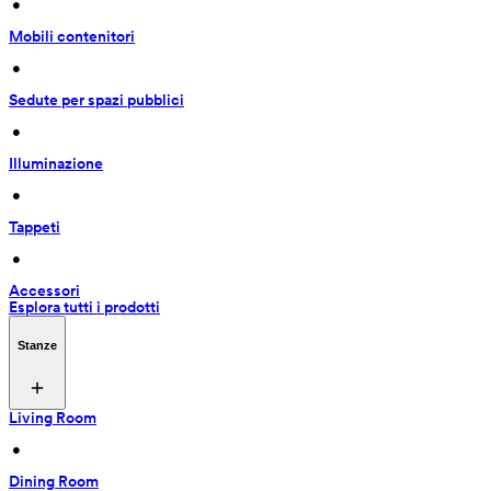
 • 
Mobili contenitori
 • 
Sedute per spazi pubblici
 • 
Illuminazione
 • 
Tappeti
 • 
Accessori
Esplora tutti i prodotti
Stanze
Living Room
 • 
Dining Room