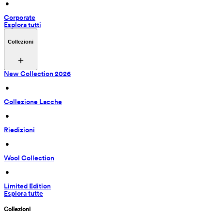
 • 
Corporate
Esplora tutti
Collezioni
New Collection 2026
 • 
Collezione Lacche
 • 
Riedizioni
 • 
Wool Collection
 • 
Limited Edition
Esplora tutte
Collezioni