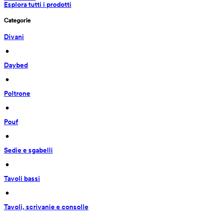
Esplora tutti i prodotti
Categorie
Divani
 • 
Daybed
 • 
Poltrone
 • 
Pouf
 • 
Sedie e sgabelli
 • 
Tavoli bassi
 • 
Tavoli, scrivanie e consolle