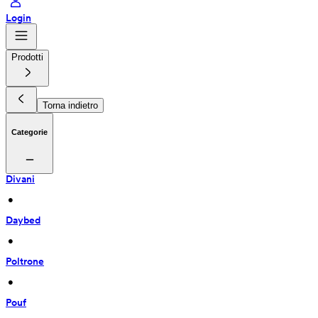
Login
Prodotti
Torna indietro
Categorie
Divani
 • 
Daybed
 • 
Poltrone
 • 
Pouf