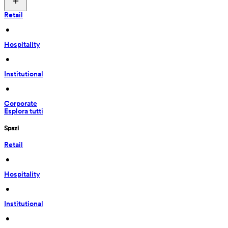
Retail
 • 
Hospitality
 • 
Institutional
 • 
Corporate
Esplora tutti
Spazi
Retail
 • 
Hospitality
 • 
Institutional
 • 