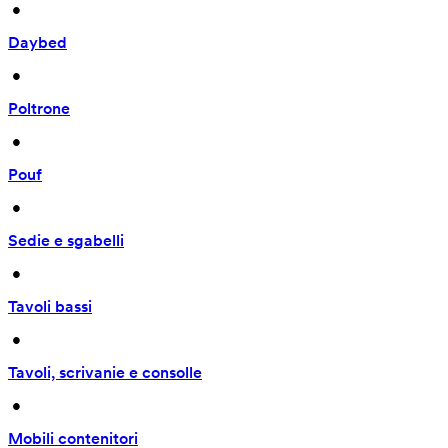
 • 
Daybed
 • 
Poltrone
 • 
Pouf
 • 
Sedie e sgabelli
 • 
Tavoli bassi
 • 
Tavoli, scrivanie e consolle
 • 
Mobili contenitori