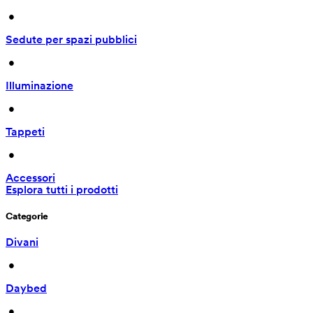
 • 
Sedute per spazi pubblici
 • 
Illuminazione
 • 
Tappeti
 • 
Accessori
Esplora tutti i prodotti
Categorie
Divani
 • 
Daybed
 • 