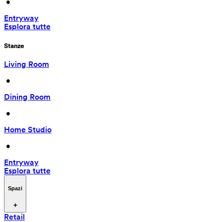
 • 
Entryway
Esplora tutte
Stanze
Living Room
 • 
Dining Room
 • 
Home Studio
 • 
Entryway
Esplora tutte
Spazi
Retail