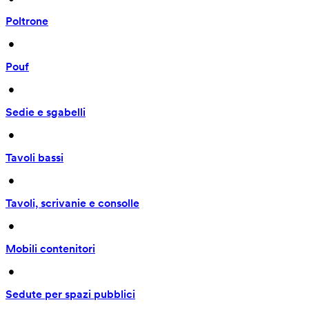
Poltrone
 • 
Pouf
 • 
Sedie e sgabelli
 • 
Tavoli bassi
 • 
Tavoli, scrivanie e consolle
 • 
Mobili contenitori
 • 
Sedute per spazi pubblici