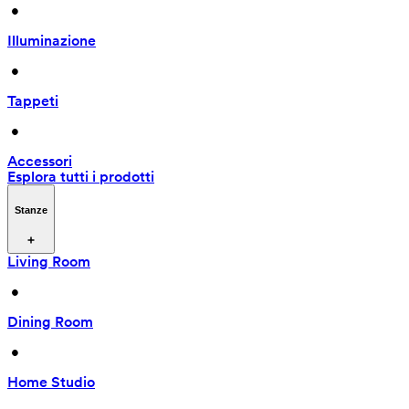
 • 
Illuminazione
 • 
Tappeti
 • 
Accessori
Esplora tutti i prodotti
Stanze
Living Room
 • 
Dining Room
 • 
Home Studio