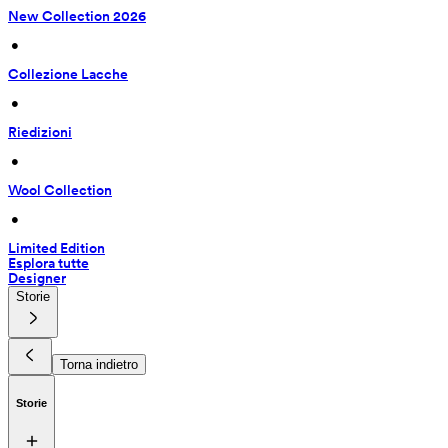
New Collection 2026
 • 
Collezione Lacche
 • 
Riedizioni
 • 
Wool Collection
 • 
Limited Edition
Esplora tutte
Designer
Storie
Torna indietro
Storie