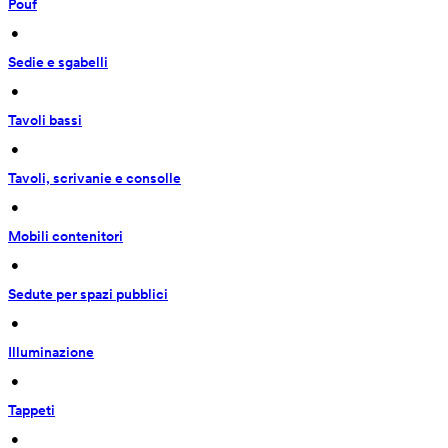
Pouf
 • 
Sedie e sgabelli
 • 
Tavoli bassi
 • 
Tavoli, scrivanie e consolle
 • 
Mobili contenitori
 • 
Sedute per spazi pubblici
 • 
Illuminazione
 • 
Tappeti
 • 