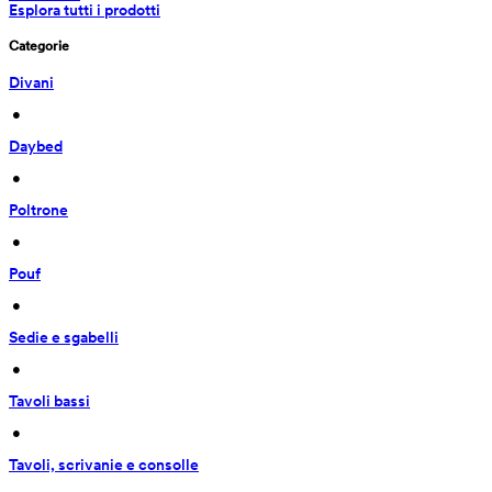
Esplora tutti i prodotti
Categorie
Divani
 • 
Daybed
 • 
Poltrone
 • 
Pouf
 • 
Sedie e sgabelli
 • 
Tavoli bassi
 • 
Tavoli, scrivanie e consolle