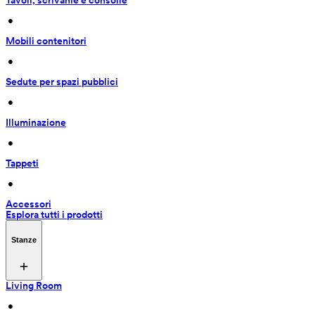
Tavoli, scrivanie e consolle
 • 
Mobili contenitori
 • 
Sedute per spazi pubblici
 • 
Illuminazione
 • 
Tappeti
 • 
Accessori
Esplora tutti i prodotti
Stanze
Living Room
 • 