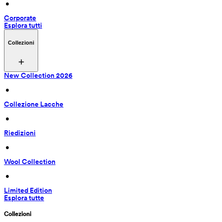
 • 
Corporate
Esplora tutti
Collezioni
New Collection 2026
 • 
Collezione Lacche
 • 
Riedizioni
 • 
Wool Collection
 • 
Limited Edition
Esplora tutte
Collezioni