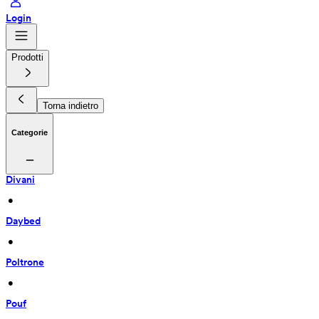
Login
Prodotti
Torna indietro
Categorie
Divani
 • 
Daybed
 • 
Poltrone
 • 
Pouf