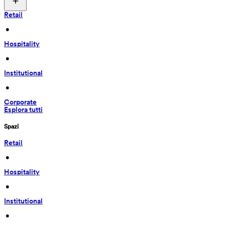
Retail
 • 
Hospitality
 • 
Institutional
 • 
Corporate
Esplora tutti
Spazi
Retail
 • 
Hospitality
 • 
Institutional
 • 