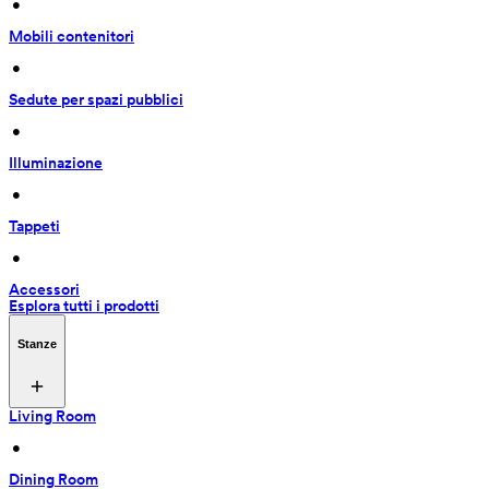
 • 
Mobili contenitori
 • 
Sedute per spazi pubblici
 • 
Illuminazione
 • 
Tappeti
 • 
Accessori
Esplora tutti i prodotti
Stanze
Living Room
 • 
Dining Room