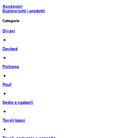
Accessori
Esplora tutti i prodotti
Categorie
Divani
 • 
Daybed
 • 
Poltrone
 • 
Pouf
 • 
Sedie e sgabelli
 • 
Tavoli bassi
 • 