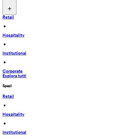
Retail
 • 
Hospitality
 • 
Institutional
 • 
Corporate
Esplora tutti
Spazi
Retail
 • 
Hospitality
 • 
Institutional