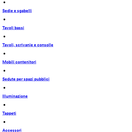
 • 
Sedie e sgabelli
 • 
Tavoli bassi
 • 
Tavoli, scrivanie e consolle
 • 
Mobili contenitori
 • 
Sedute per spazi pubblici
 • 
Illuminazione
 • 
Tappeti
 • 
Accessori