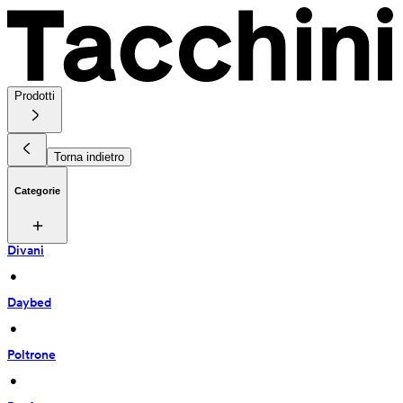
Prodotti
Torna indietro
Categorie
Divani
 • 
Daybed
 • 
Poltrone
 • 