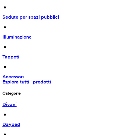
 • 
Sedute per spazi pubblici
 • 
Illuminazione
 • 
Tappeti
 • 
Accessori
Esplora tutti i prodotti
Categorie
Divani
 • 
Daybed
 • 