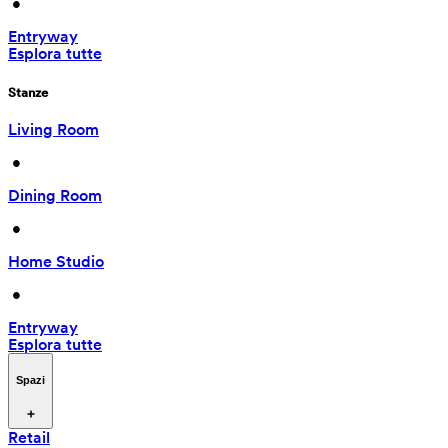
 • 
Entryway
Esplora tutte
Stanze
Living Room
 • 
Dining Room
 • 
Home Studio
 • 
Entryway
Esplora tutte
Spazi
Retail