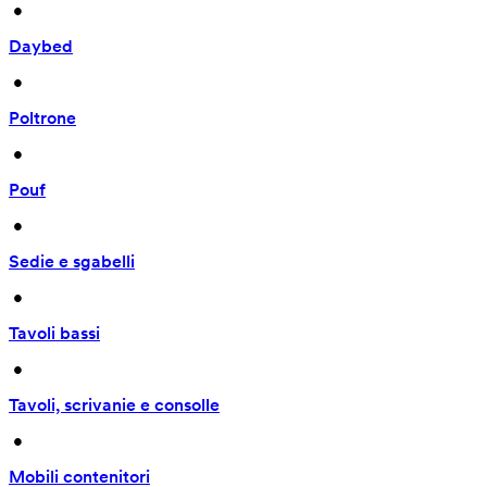
 • 
Daybed
 • 
Poltrone
 • 
Pouf
 • 
Sedie e sgabelli
 • 
Tavoli bassi
 • 
Tavoli, scrivanie e consolle
 • 
Mobili contenitori