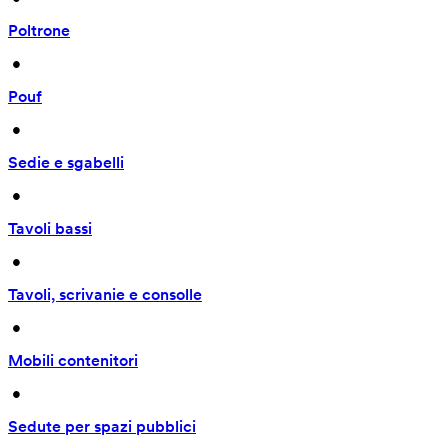
Poltrone
 • 
Pouf
 • 
Sedie e sgabelli
 • 
Tavoli bassi
 • 
Tavoli, scrivanie e consolle
 • 
Mobili contenitori
 • 
Sedute per spazi pubblici