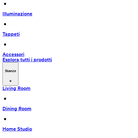
 • 
Illuminazione
 • 
Tappeti
 • 
Accessori
Esplora tutti i prodotti
Stanze
Living Room
 • 
Dining Room
 • 
Home Studio