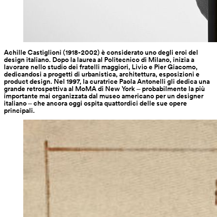
Achille Castiglioni (1918-2002) è considerato uno degli eroi del 
design italiano. Dopo la laurea al Politecnico di Milano, inizia a 
lavorare nello studio dei fratelli maggiori, Livio e Pier Giacomo, 
dedicandosi a progetti di urbanistica, architettura, esposizioni e 
product design. Nel 1997, la curatrice Paola Antonelli gli dedica una 
grande retrospettiva al MoMA di New York ‒ probabilmente la più 
importante mai organizzata dal museo americano per un designer 
italiano ‒ che ancora oggi ospita quattordici delle sue opere 
principali.