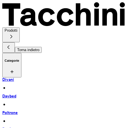
Prodotti
Torna indietro
Categorie
Divani
 • 
Daybed
 • 
Poltrone
 • 