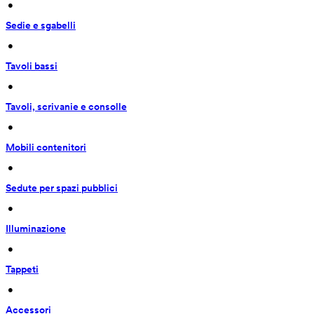
 • 
Sedie e sgabelli
 • 
Tavoli bassi
 • 
Tavoli, scrivanie e consolle
 • 
Mobili contenitori
 • 
Sedute per spazi pubblici
 • 
Illuminazione
 • 
Tappeti
 • 
Accessori