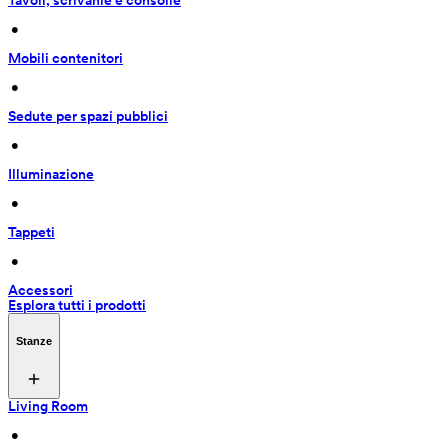
Tavoli, scrivanie e consolle
 • 
Mobili contenitori
 • 
Sedute per spazi pubblici
 • 
Illuminazione
 • 
Tappeti
 • 
Accessori
Esplora tutti i prodotti
Stanze
Living Room
 • 