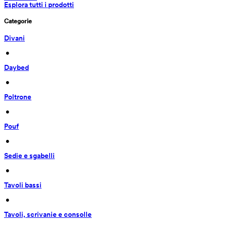
Esplora tutti i prodotti
Categorie
Divani
 • 
Daybed
 • 
Poltrone
 • 
Pouf
 • 
Sedie e sgabelli
 • 
Tavoli bassi
 • 
Tavoli, scrivanie e consolle