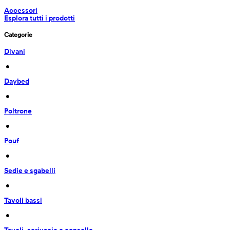
Accessori
Esplora tutti i prodotti
Categorie
Divani
 • 
Daybed
 • 
Poltrone
 • 
Pouf
 • 
Sedie e sgabelli
 • 
Tavoli bassi
 • 