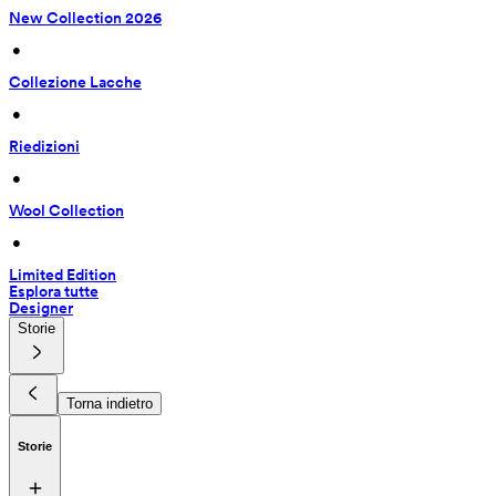
New Collection 2026
 • 
Collezione Lacche
 • 
Riedizioni
 • 
Wool Collection
 • 
Limited Edition
Esplora tutte
Designer
Storie
Torna indietro
Storie