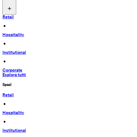
Retail
 • 
Hospitality
 • 
Institutional
 • 
Corporate
Esplora tutti
Spazi
Retail
 • 
Hospitality
 • 
Institutional