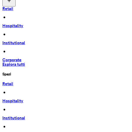
Retail
 • 
Hospitality
 • 
Institutional
 • 
Corporate
Esplora tutti
Spazi
Retail
 • 
Hospitality
 • 
Institutional
 • 