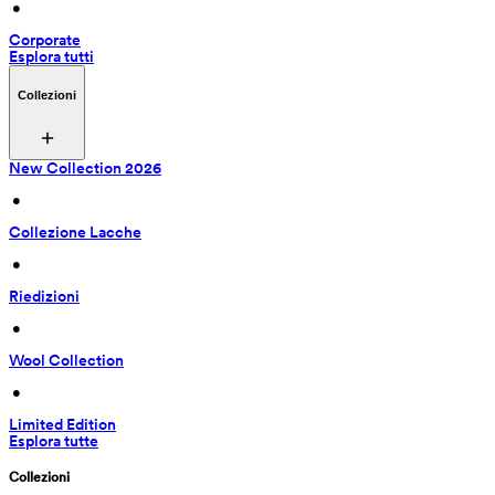
 • 
Corporate
Esplora tutti
Collezioni
New Collection 2026
 • 
Collezione Lacche
 • 
Riedizioni
 • 
Wool Collection
 • 
Limited Edition
Esplora tutte
Collezioni