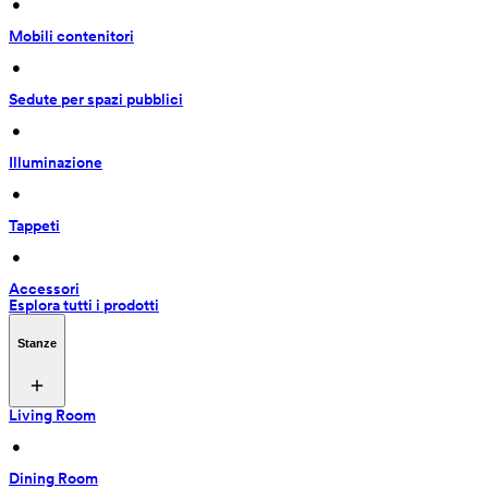
 • 
Mobili contenitori
 • 
Sedute per spazi pubblici
 • 
Illuminazione
 • 
Tappeti
 • 
Accessori
Esplora tutti i prodotti
Stanze
Living Room
 • 
Dining Room