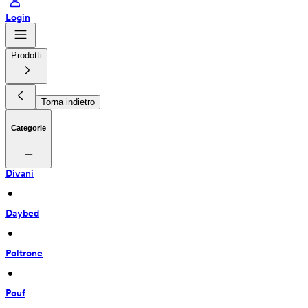
Login
Prodotti
Torna indietro
Categorie
Divani
 • 
Daybed
 • 
Poltrone
 • 
Pouf