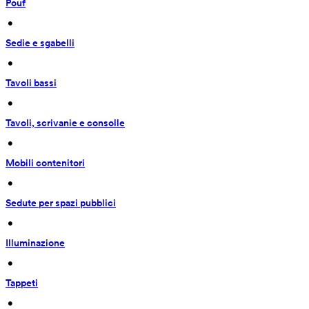
Pouf
 • 
Sedie e sgabelli
 • 
Tavoli bassi
 • 
Tavoli, scrivanie e consolle
 • 
Mobili contenitori
 • 
Sedute per spazi pubblici
 • 
Illuminazione
 • 
Tappeti
 • 