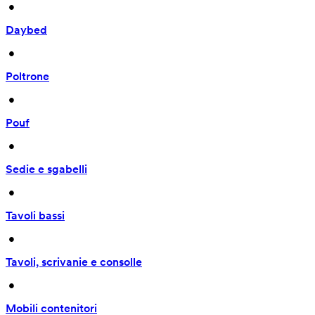
 • 
Daybed
 • 
Poltrone
 • 
Pouf
 • 
Sedie e sgabelli
 • 
Tavoli bassi
 • 
Tavoli, scrivanie e consolle
 • 
Mobili contenitori