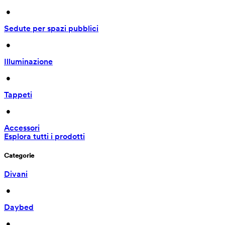
 • 
Sedute per spazi pubblici
 • 
Illuminazione
 • 
Tappeti
 • 
Accessori
Esplora tutti i prodotti
Categorie
Divani
 • 
Daybed
 • 