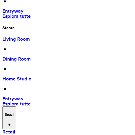
 • 
Entryway
Esplora tutte
Stanze
Living Room
 • 
Dining Room
 • 
Home Studio
 • 
Entryway
Esplora tutte
Spazi
Retail