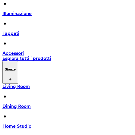
 • 
Illuminazione
 • 
Tappeti
 • 
Accessori
Esplora tutti i prodotti
Stanze
Living Room
 • 
Dining Room
 • 
Home Studio