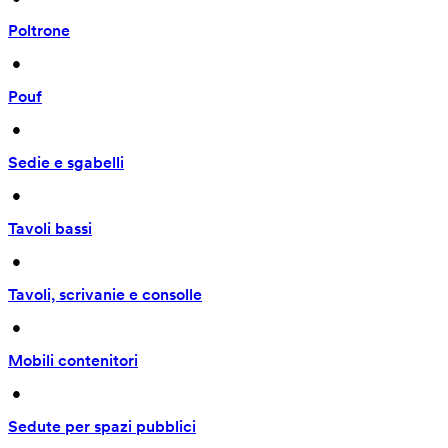
Poltrone
 • 
Pouf
 • 
Sedie e sgabelli
 • 
Tavoli bassi
 • 
Tavoli, scrivanie e consolle
 • 
Mobili contenitori
 • 
Sedute per spazi pubblici